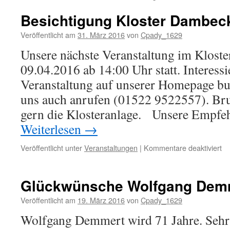
Besichtigung Kloster Dambec
Veröffentlicht am
31. März 2016
von
Cpady_1629
Unsere nächste Veranstaltung im Klost
09.04.2016 ab 14:00 Uhr statt. Interessi
Veranstaltung auf unserer Homepage bu
uns auch anrufen (01522 9522557). Bru
gern die Klosteranlage. Unsere Empfe
Weiterlesen
→
für
Veröffentlicht unter
Veranstaltungen
|
Kommentare deaktiviert
Be
Kl
D
Glückwünsche Wolfgang Demm
Veröffentlicht am
19. März 2016
von
Cpady_1629
Wolfgang Demmert wird 71 Jahre. Sehr g