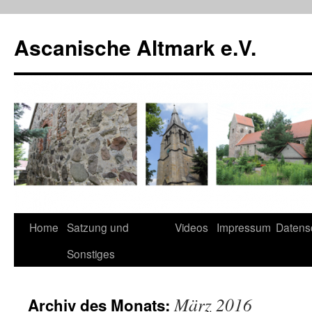
Zum
Inhalt
Ascanische Altmark e.V.
springen
Home
Satzung und
Videos
Impressum
Datens
Sonstiges
März 2016
Archiv des Monats: