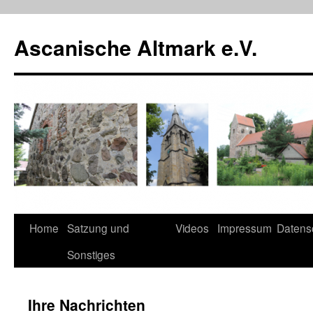
Zum
Inhalt
Ascanische Altmark e.V.
springen
Home
Satzung und
Videos
Impressum
Datens
Sonstiges
Ihre Nachrichten