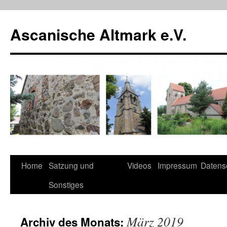
Zum
Inhalt
Ascanische Altmark e.V.
springen
Home
Satzung und
Videos
Impressum
Datens
Sonstiges
März 2019
Archiv des Monats: