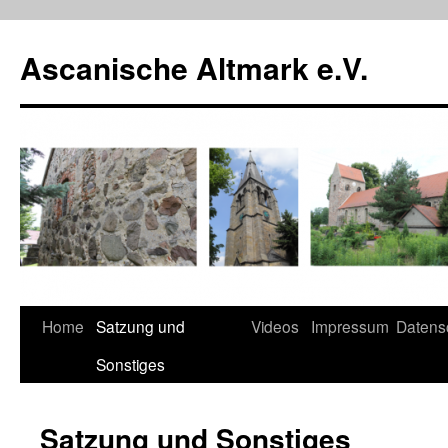
Zum
Inhalt
Ascanische Altmark e.V.
springen
Home
Satzung und
Videos
Impressum
Datens
Sonstiges
Satzung und Sonstiges