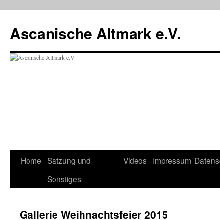
Zum
Inhalt
Ascanische Altmark e.V.
springen
Home
Satzung und
Videos
Impressum
Datens
Sonstiges
Gallerie Weihnachtsfeier 2015