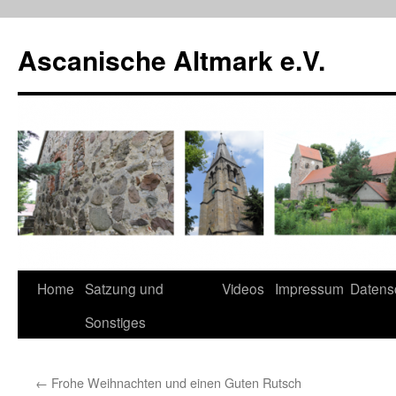
Zum
Inhalt
Ascanische Altmark e.V.
springen
Home
Satzung und
Videos
Impressum
Datens
Sonstiges
←
Frohe Weihnachten und einen Guten Rutsch