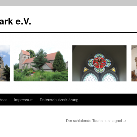
rk e.V.
deos
Impressum
Datenschutzerklärung
Der schlafende Tourismusmagnet
→